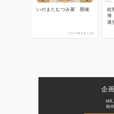
いのまたむつみ展 開催
総
導
適
2018年6月12日
企
MR
制