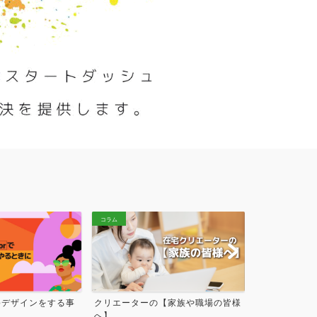
グッズ販売
個人活動
コラム
コラム
でwebデザインをする事
クリエーターの【家族や職場の皆様
クリエーター
へ】
【QRコード