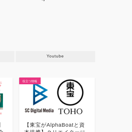
Youtube
役立つ情報
コラム
】
【東宝がAlphaBoatと資
202