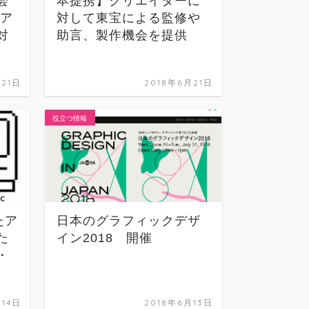
会
本提携】クリエイターに
開発と
 ア
対して東宝による監修や
対
助言、製作機会を提供
Adobe
月21日
2018年6月21日
役立つ情報
2023
たア
日本のグラフィックデザ
た
イン2018 開催
・
コラム
月14日
2018年6月13日