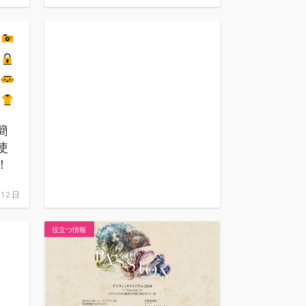
illus
をする
法
簡
使
！
月12日
役立つ情報