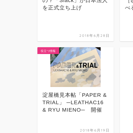
の？「Slack」が日本法人
［
を正式立ち上げ
べ
2018年6月28日
役立つ情報
淀屋橋見本帖「PAPER &
TRIAL」 ─LEATHAC16
& RYU MIENO─ 開催
2018年6月19日