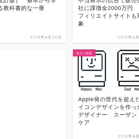
改訂版］ 基本から学
不当表示の広告で販売
る教科書的な一冊
社に課徴金2000万円
フィリエイトサイトも
象
2018年6月26日
2018年6
役立つ情報
Apple発の世代を超え
イコンデザインを作っ
デザイナー スーザン
ケア
2018年6