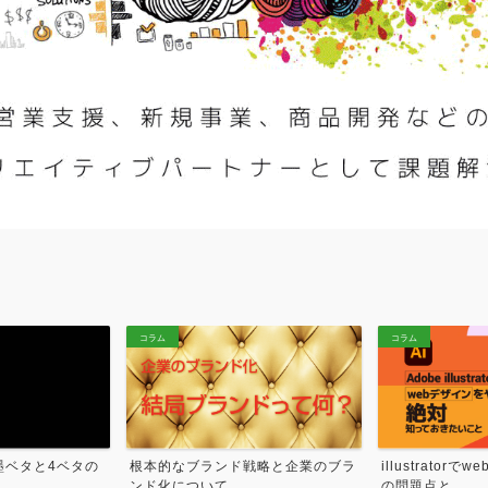
実績紹介
Youtube
コラム
コラム
墨ベタと4ベタの
根本的なブランド戦略と企業のブラ
illustrator
ンド化について
の問題点と...