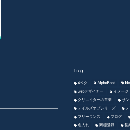
Tag
4ベタ
AlphaBoat
bl
webデザイナー
イメージ
クリエイターの営業
サン
テイルズオブシリーズ
デ
フリーランス
ブログ
名入れ
商標登録
営