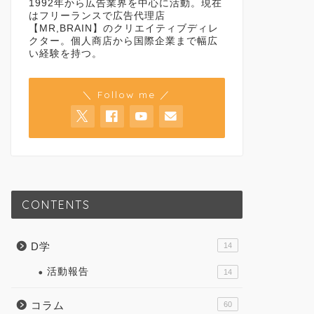
1992年から広告業界を中心に活動。現在
はフリーランスで広告代理店
【MR,BRAIN】のクリエイティブディレ
クター。個人商店から国際企業まで幅広
い経験を持つ。
＼ Follow me ／
CONTENTS
D学
14
活動報告
14
コラム
60