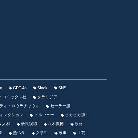
og
GPT-4o
Slack
SNS
・コミックス社
クラミジア
ティ・ロウラチャウィ
セーラー服
ィレクション
ノルウェー
ピカピカ加工
人材
優良誤認
八木義博
原発
業
墨ベタ
女学生
家事
工芸