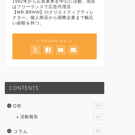
1992年から広告業界を中心に活動。現在
はフリーランスで広告代理店
【MR,BRAIN】のクリエイティブディレ
クター。個人商店から国際企業まで幅広
い経験を持つ。
＼ Follow me ／
CONTENTS
D学
14
活動報告
14
コラム
60