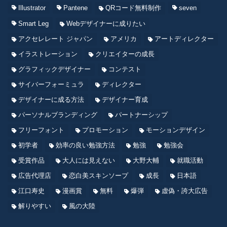
Illustrator
Pantene
QRコード無料制作
seven
Smart Leg
Webデザイナーに成りたい
アクセレレート ジャパン
アメリカ
アートディレクター
イラストレーション
クリエイターの成長
グラフィックデザイナー
コンテスト
サイバーフォーミュラ
ディレクター
デザイナーに成る方法
デザイナー育成
パーソナルブランディング
パートナーシップ
フリーフォント
プロモーション
モーションデザイン
初学者
効率の良い勉強方法
勉強
勉強会
受賞作品
大人には見えない
大野大輔
就職活動
広告代理店
恋白美スキンソープ
成長
日本語
江口寿史
漫画賞
無料
爆弾
虚偽・誇大広告
解りやすい
風の大陸