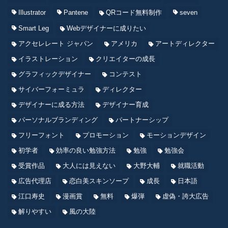
Illustrator
Pantene
QRコード無料制作
seven
Smart Leg
Webデザイナーに成りたい
アクセレレート ジャパン
アメリカ
アートディレクター
イラストレーション
クリエイターの成長
グラフィックデザイナー
コンテスト
サイバーフォーミュラ
ディレクター
デザイナーに成る方法
デザイナー育成
パーソナルブランディング
パートナーシップ
フリーフォント
プロモーション
モーションデザイン
初学者
効率の良い勉強方法
勉強
勉強会
受賞作品
大人には見えない
大野大輔
就職活動
広告代理店
恋白美スキンソープ
成長
日本語
江口寿史
漫画賞
無料
爆弾
虚偽・誇大広告
解りやすい
風の大陸