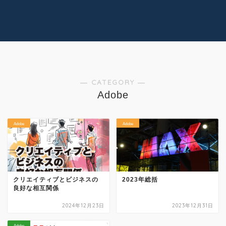
コラム
技術情報
Youtube
実績紹介
グッズ販売
個人活動
― CATEGORY ―
Adobe
Adobe
Adobe
クリエイティブとビジネスの
2023年総括
良好な相互関係
2024年12月23日
2023年12月31日
Adobe