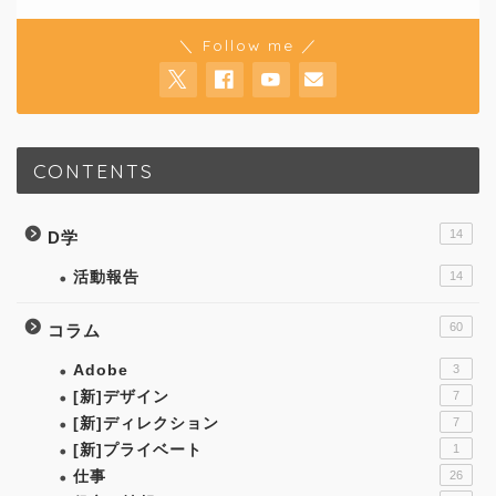
＼ Follow me ／
CONTENTS
14
D学
活動報告
14
60
コラム
Adobe
3
[新]デザイン
7
[新]ディレクション
7
[新]プライベート
1
仕事
26