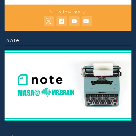
＼ Follow me ／
note