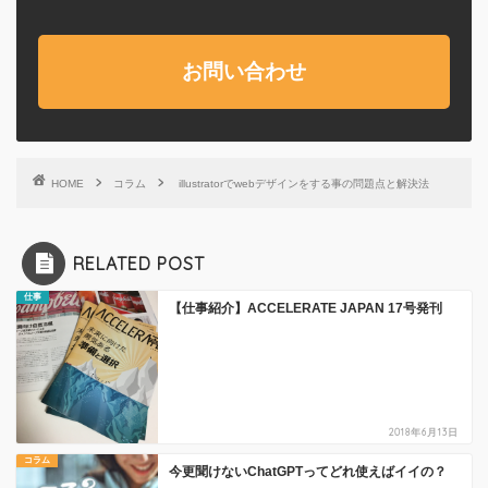
お問い合わせ
HOME
コラム
illustratorでwebデザインをする事の問題点と解決法
RELATED POST
仕事
【仕事紹介】ACCELERATE JAPAN 17号発刊
2018年6月13日
コラム
今更聞けないChatGPTってどれ使えばイイの？