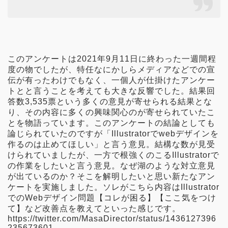
このアンケートは2021年9月11日に終わった一週間程
度の物でしたが、特任なにかしらメディアなどでの宣
伝が有ったわけでもなく、一個人が仕掛けたアンケー
トとと言うことを考えても大きな反響でした。結果回
答数3,535票という多くの意見が寄せられる結果とな
り、その内容に多くの興味関心のが寄せられていたこ
とを物語っています。
このアンケートの結論としても
論じられていたのですが「Illustratorでwebデザインを
作るのは止めてほしい」と言う意見。結構な数が見受
けられていましたが、一方で根強くのこるIllustratorで
の作業をしたいと言う意見。なぜ湖のような対立意見
が出ているのか？そこを解明したいと思い新たなアン
ケートを実施しました。ソレがこちら内容はIllustrator
でのWebデザイン問題【コレが困る】【ここ気をつけ
て】など改善点を教えてといった感じです。
https://twitter.com/MasaDirector/status/1436127396
235673601