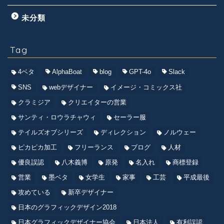
未分類
Tag
4ベタ
AlphaBoat
blog
GPT-4o
Slack
SNS
webデザイナー
イメージ・コミックス社
クラミジア
クリエイターの営業
サンティ・ロウラチャウィ
セーラー服
テイルズオブシリーズ
ディレクション
ノルウェー
ピカピカ加工
フリーランス
ブログ
人材
優良誤認
八木義博
原発
名入れ
商標登録
営業
墨ベタ
女学生
家事
工芸
平成最後
攻めている
新卒デザイナー
日本のグラフィックデザイン2018
日本グラフィックデザイナー協会
日本法人
有利誤認