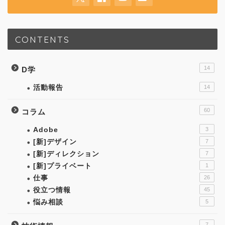
CONTENTS
14
D学
活動報告
14
60
コラム
Adobe
3
[新]デザイン
7
[新]ディレクション
7
[新]プライベート
1
仕事
26
役立つ情報
45
悩み相談
5
7