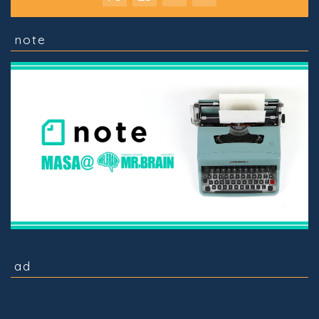
note
ad