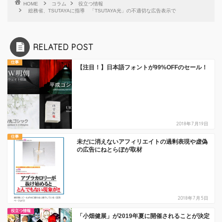
HOME
コラム
役立つ情報
総務省、TSUTAYAに指導 「TSUTAYA光」の不適切な広告表示で
RELATED POST
仕事
【注目！】日本語フォントが99%OFFのセール！
2018年7月19日
仕事
未だに消えないアフィリエイトの過剰表現や虚偽
の広告にねとらぼが取材
2018年7月5日
役立つ情報
「小畑健展」が2019年夏に開催されることが決定