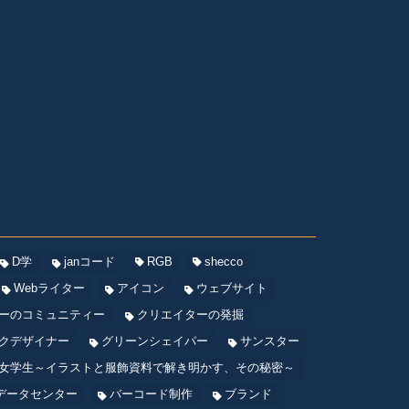
D学
janコード
RGB
shecco
Webライター
アイコン
ウェブサイト
ーのコミュニティー
クリエイターの発掘
クデザイナー
グリーンシェイパー
サンスター
女学生～イラストと服飾資料で解き明かす、その秘密～
データセンター
バーコード制作
ブランド