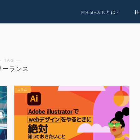
MR,BRAINとは?
料
実績紹介
Youtube
― TAG ―
リーランス
コラム