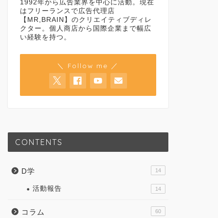
1992年から広告業界を中心に活動。現在
はフリーランスで広告代理店
【MR,BRAIN】のクリエイティブディレ
クター。個人商店から国際企業まで幅広
い経験を持つ。
＼ Follow me ／
CONTENTS
D学
14
活動報告
14
コラム
60