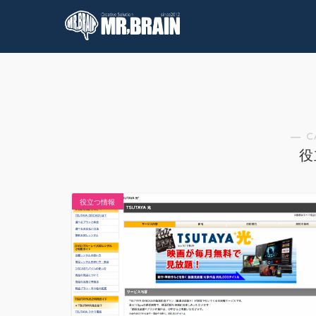
コラム
技術情報
― C
役
役立つ情報