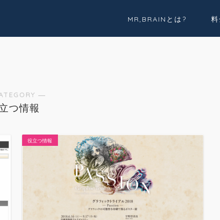
MR,BRAINとは?
料
実績紹介
Youtube
ATEGORY ―
立つ情報
役立つ情報