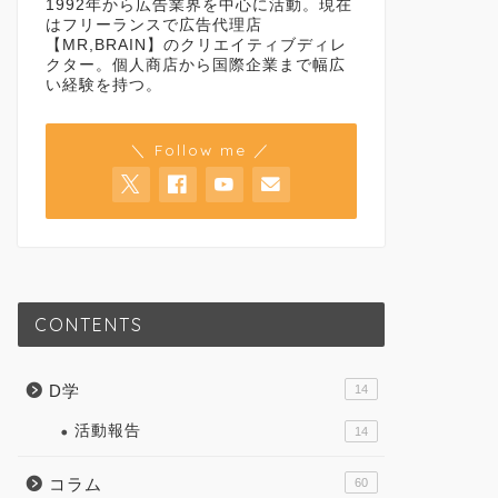
1992年から広告業界を中心に活動。現在
はフリーランスで広告代理店
【MR,BRAIN】のクリエイティブディレ
クター。個人商店から国際企業まで幅広
い経験を持つ。
＼ Follow me ／
CONTENTS
D学
14
活動報告
14
コラム
60