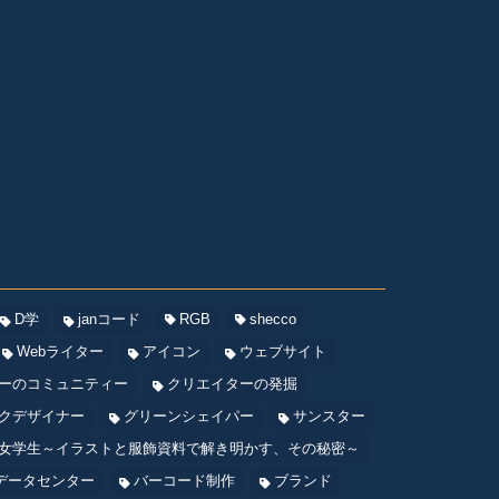
D学
janコード
RGB
shecco
Webライター
アイコン
ウェブサイト
ーのコミュニティー
クリエイターの発掘
クデザイナー
グリーンシェイパー
サンスター
女学生～イラストと服飾資料で解き明かす、その秘密～
データセンター
バーコード制作
ブランド