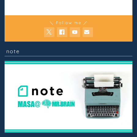
＼ Follow me ／
note