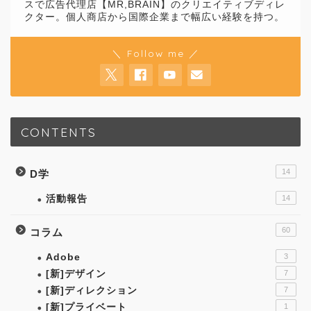
スで広告代理店【MR,BRAIN】のクリエイティブディレ
クター。個人商店から国際企業まで幅広い経験を持つ。
＼ Follow me ／
CONTENTS
14
D学
活動報告
14
60
コラム
Adobe
3
[新]デザイン
7
[新]ディレクション
7
[新]プライベート
1