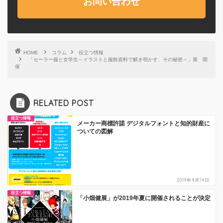
お問い合わせ
HOME
コラム
役立つ情報
「セーラー服と女学生～イラストと服飾資料で解き明かす、その秘密～」展 開
催
RELATED POST
役立つ情報
メーカー商標許諾 デジタルフォントと知的財産に
ついての図解
2019年4月14日
役立つ情報
「小畑健展」が2019年夏に開催されることが決定