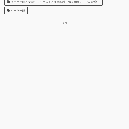
セーラー服と女学生～イラストと服飾資料で解き明かす、その秘密～
セーラー服
Ad