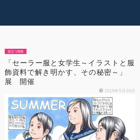
コラム
技術情報
Youtube
実績紹介
グッズ販売
個人活動
役立つ情報
「セーラー服と女学生～イラストと服
飾資料で解き明かす、その秘密～」
展 開催
2018年5月25日