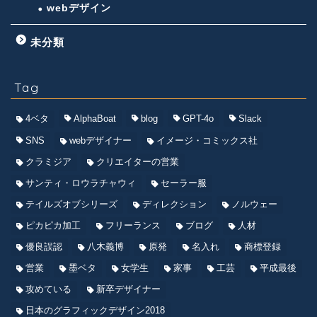
webデザイン
未分類
Tag
4ベタ
AlphaBoat
blog
GPT-4o
Slack
SNS
webデザイナー
イメージ・コミックス社
クラミジア
クリエイターの営業
サンティ・ロウラチャウィ
セーラー服
テイルズオブシリーズ
ディレクション
ノルウェー
ピカピカ加工
フリーランス
ブログ
人材
優良誤認
八木義博
原発
名入れ
商標登録
営業
墨ベタ
女学生
家事
工芸
平成最後
攻めている
新卒デザイナー
日本のグラフィックデザイン2018