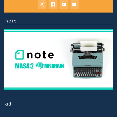
note
ad