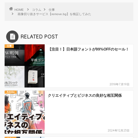
HOME
コラム
仕事
画像切り抜きサービス【remove.bg】を検証してみた
RELATED POST
仕事
【注目！】日本語フォントが99%OFFのセール！
2018年7月19日
Adobe
クリエイティブとビジネスの良好な相互関係
2024年12月23日