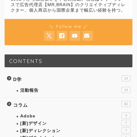
スで広告代理店【MR,BRAIN】のクリエイティブディレ
クター。個人商店から国際企業まで幅広い経験を持つ。
＼ Follow me ／
CONTENTS
14
D学
活動報告
14
60
コラム
Adobe
3
[新]デザイン
7
[新]ディレクション
7