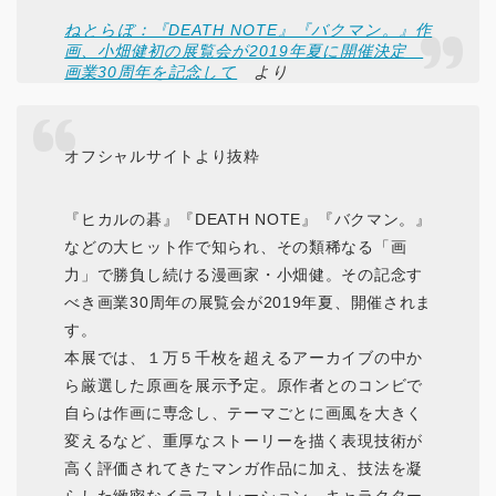
ねとらぼ：『DEATH NOTE』『バクマン。』作
画、小畑健初の展覧会が2019年夏に開催決定
画業30周年を記念して
より
オフシャルサイトより抜粋
『ヒカルの碁』『DEATH NOTE』『バクマン。』
などの大ヒット作で知られ、その類稀なる「画
力」で勝負し続ける漫画家・小畑健。その記念す
べき画業30周年の展覧会が2019年夏、開催されま
す。
本展では、１万５千枚を超えるアーカイブの中か
ら厳選した原画を展示予定。原作者とのコンビで
自らは作画に専念し、テーマごとに画風を大きく
変えるなど、重厚なストーリーを描く表現技術が
高く評価されてきたマンガ作品に加え、技法を凝