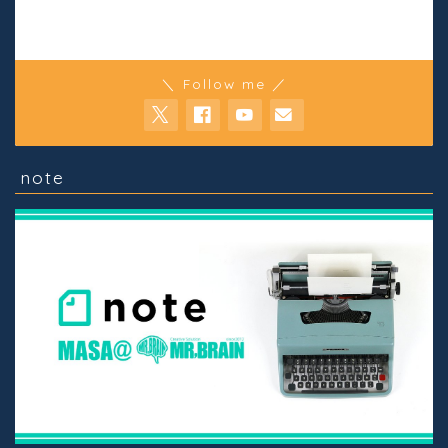
＼ Follow me ／
note