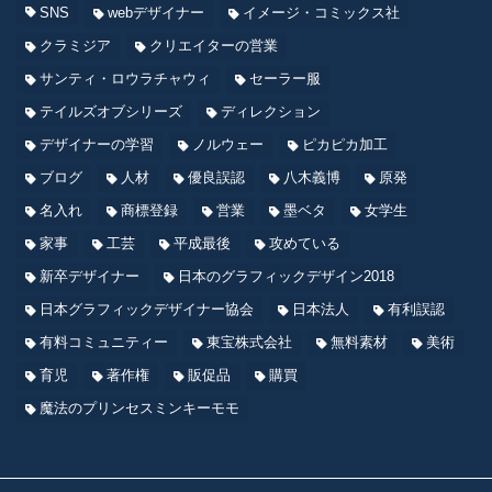
SNS
webデザイナー
イメージ・コミックス社
クラミジア
クリエイターの営業
サンティ・ロウラチャウィ
セーラー服
テイルズオブシリーズ
ディレクション
デザイナーの学習
ノルウェー
ピカピカ加工
ブログ
人材
優良誤認
八木義博
原発
名入れ
商標登録
営業
墨ベタ
女学生
家事
工芸
平成最後
攻めている
新卒デザイナー
日本のグラフィックデザイン2018
日本グラフィックデザイナー協会
日本法人
有利誤認
有料コミュニティー
東宝株式会社
無料素材
美術
育児
著作権
販促品
購買
魔法のプリンセスミンキーモモ