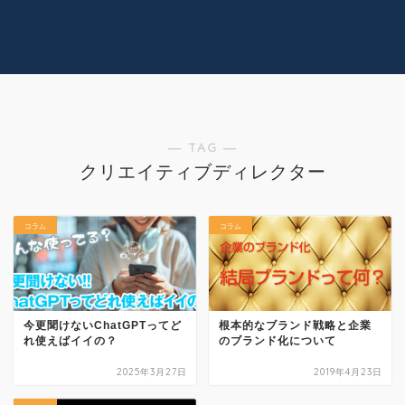
コラム
技術情報
Youtube
実績紹介
グッズ販売
個人活動
― TAG ―
クリエイティブディレクター
コラム
コラム
今更聞けないChatGPTってど
根本的なブランド戦略と企業
れ使えばイイの？
のブランド化について
2025年3月27日
2019年4月23日