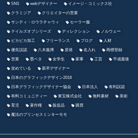
SNS
webデザイナー
イメージ・コミックス社
クラミジア
クリエイターの営業
サンティ・ロウラチャウィ
セーラー服
テイルズオブシリーズ
ディレクション
ノルウェー
ピカピカ加工
フリーランス
ブログ
人材
優良誤認
八木義博
原発
名入れ
商標登録
営業
墨ベタ
女学生
家事
工芸
平成最後
攻めている
新卒デザイナー
日本のグラフィックデザイン2018
日本グラフィックデザイナー協会
日本法人
有利誤認
有料コミュニティー
東宝株式会社
無料素材
美術
育児
著作権
販促品
購買
魔法のプリンセスミンキーモモ