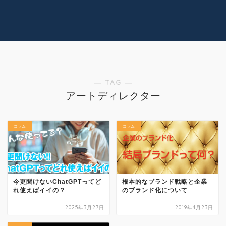
コラム
技術情報
Youtube
実績紹介
グッズ販売
個人活動
― TAG ―
アートディレクター
コラム
コラム
今更聞けないChatGPTってど
根本的なブランド戦略と企業
れ使えばイイの？
のブランド化について
2025年3月27日
2019年4月23日