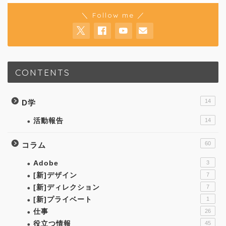
＼ Follow me ／
CONTENTS
14
D学
活動報告
14
60
コラム
Adobe
3
[新]デザイン
7
[新]ディレクション
7
[新]プライベート
1
仕事
26
役立つ情報
45