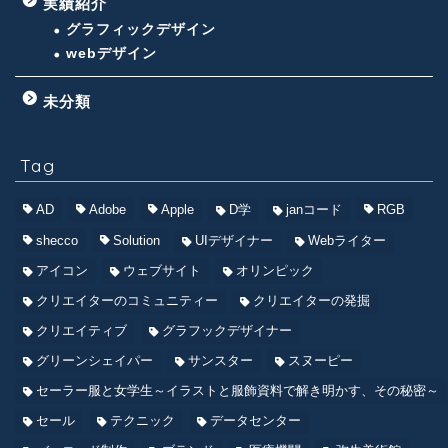
実績紹介
グラフィックデザイン
webデザイン
未分類
Tag
AD
Adobe
Apple
D学
janコード
RGB
shecco
Solution
UIデザイナー
Webライター
アイコン
ウェブサイト
オリンピック
クリエイターのコミュニティー
クリエイターの発掘
クリエイティブ
グラフックデザイナー
グリーンシェイパー
サンスター
スヌーピー
セーラー服と女学生～イラストと服飾資料で解き明かす、その秘密～
セール
テクニック
データセンター