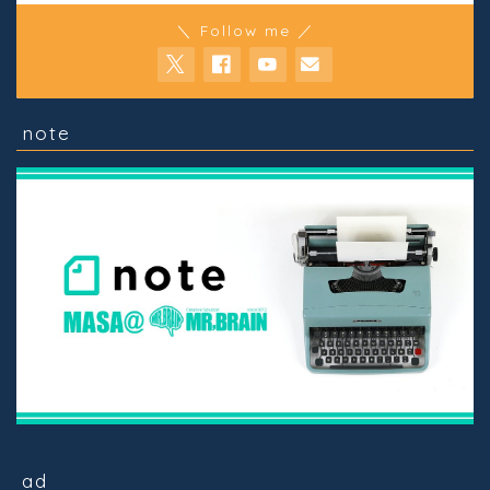
＼ Follow me ／
note
ad