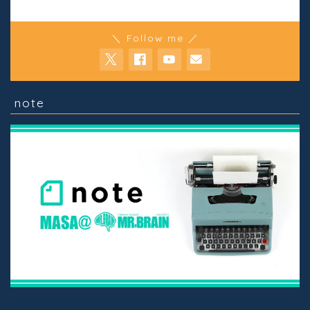
＼ Follow me ／
note