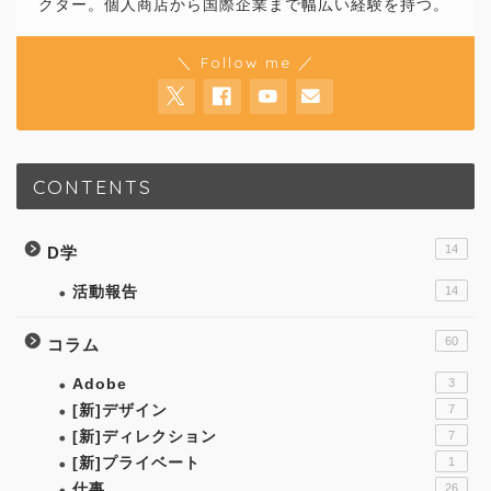
クター。個人商店から国際企業まで幅広い経験を持つ。
＼ Follow me ／
CONTENTS
14
D学
活動報告
14
60
コラム
Adobe
3
[新]デザイン
7
[新]ディレクション
7
[新]プライベート
1
仕事
26