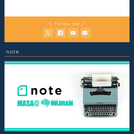
＼ Follow me ／
note