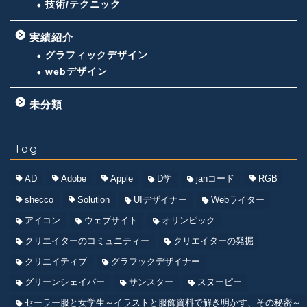
技術/テクニック
実績紹介
グラフィックデザイン
webデザイン
未分類
Tag
AD
Adobe
Apple
D学
janコード
RGB
shecco
Solution
UIデザイナー
Webライター
アイコン
ウェブサイト
オリンピック
クリエイターのコミュニティー
クリエイターの発掘
クリエイティブ
グラフックデザイナー
グリーンシェイパー
サンスター
スヌーピー
セーラー服と女学生～イラストと服飾資料で解き明かす、その秘密～