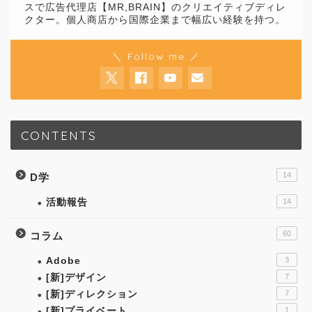
スで広告代理店【MR,BRAIN】のクリエイティブディレ
クター。個人商店から国際企業まで幅広い経験を持つ。
＼ Follow me ／
CONTENTS
14
D学
活動報告
14
60
コラム
Adobe
3
[新]デザイン
7
[新]ディレクション
7
[新]プライベート
1