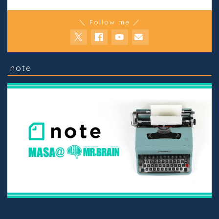
＼ Follow me ／
note