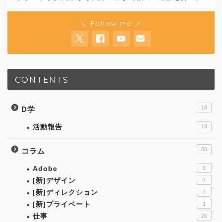
＼ Follow me ／
CONTENTS
14
D学
活動報告
14
60
コラム
Adobe
3
[新]デザイン
7
[新]ディレクション
7
[新]プライベート
1
仕事
26