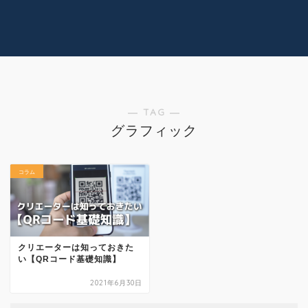
コラム
技術情報
Youtube
実績紹介
グッズ販売
個人活動
― TAG ―
グラフィック
コラム
クリエーターは知っておきた
い【QRコード基礎知識】
2021年6月30日