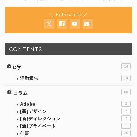
＼ Follow me ／
CONTENTS
14
D学
活動報告
14
60
コラム
Adobe
3
[新]デザイン
7
[新]ディレクション
7
[新]プライベート
1
仕事
26