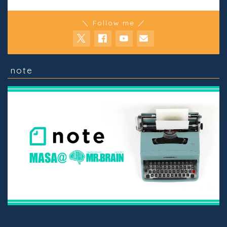
＼ Follow me ／
note