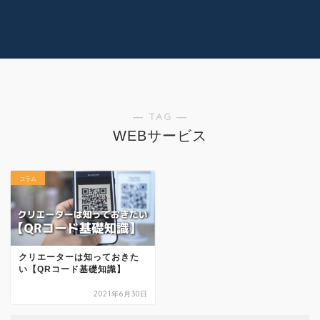
コラム
技術情報
Youtube
実績紹介
グッズ販売
個人活動
― TAG ―
WEBサービス
コラム
クリエーターは知っておきた
い【QRコード基礎知識】
2021年6月30日