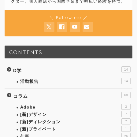
クター。個人商店から国際企業まで幅広い経験を持つ。
＼ Follow me ／
CONTENTS
14
D学
活動報告
14
60
コラム
Adobe
3
[新]デザイン
7
[新]ディレクション
7
[新]プライベート
1
仕事
26