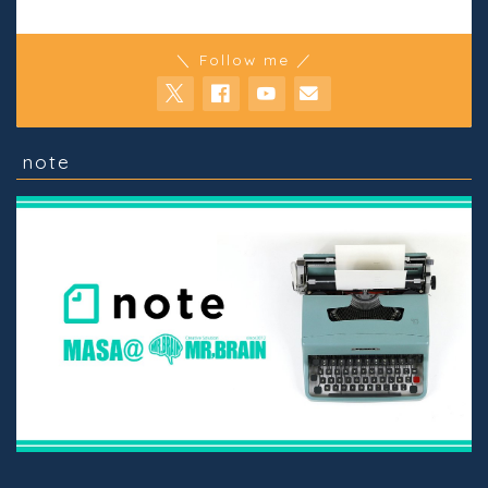
＼ Follow me ／
note