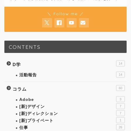
＼ Follow me ／
CONTENTS
14
D学
活動報告
14
60
コラム
Adobe
3
[新]デザイン
7
[新]ディレクション
7
[新]プライベート
1
仕事
26