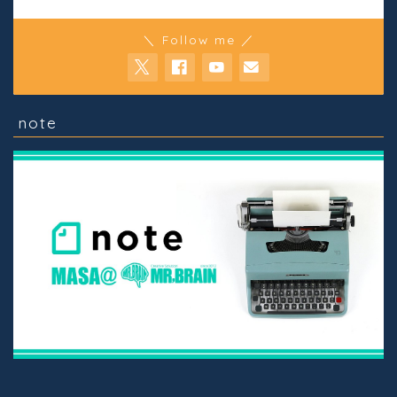
＼ Follow me ／
note