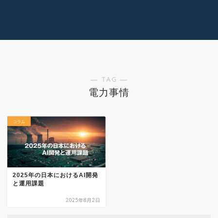
コラム
技術情報
Youtube
実績紹介
グッズ販売
個人活動
― TAG ―
電力事情
コラム
2025年の日本におけるAI開発
と運用課題
2025年8月2日