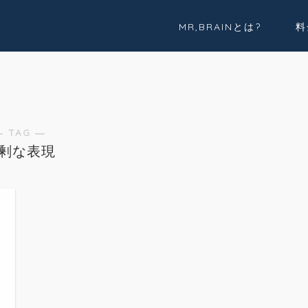
MR,BRAINとは?
料
実績紹介
Youtube
― TAG ―
剰な表現