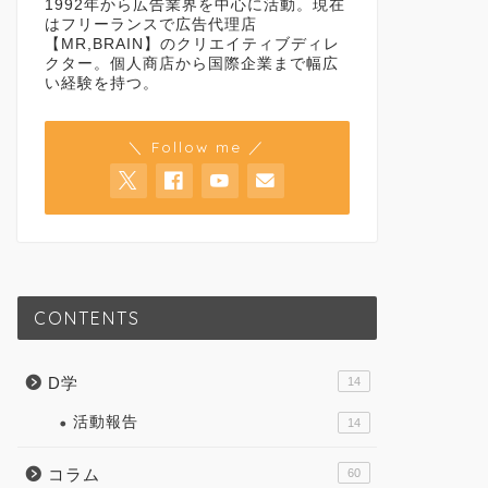
1992年から広告業界を中心に活動。現在
はフリーランスで広告代理店
【MR,BRAIN】のクリエイティブディレ
クター。個人商店から国際企業まで幅広
い経験を持つ。
＼ Follow me ／
CONTENTS
D学
14
活動報告
14
コラム
60