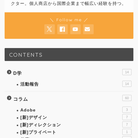
クター。個人商店から国際企業まで幅広い経験を持つ。
＼ Follow me ／
CONTENTS
14
D学
活動報告
14
60
コラム
Adobe
3
[新]デザイン
7
[新]ディレクション
7
[新]プライベート
1