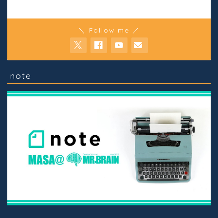
＼ Follow me ／
note