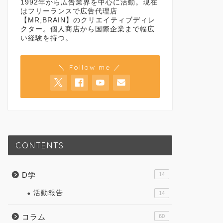
1992年から広告業界を中心に活動。現在
はフリーランスで広告代理店
【MR,BRAIN】のクリエイティブディレ
クター。個人商店から国際企業まで幅広
い経験を持つ。
＼ Follow me ／
CONTENTS
D学
14
活動報告
14
コラム
60