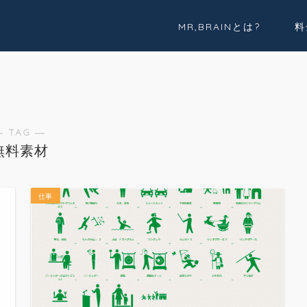
MR,BRAINとは?
料
実績紹介
Youtube
― TAG ―
無料素材
仕事