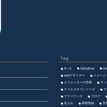
Tag
4ベタ
AlphaBoat
bl
webデザイナー
イメージ
クリエイターの営業
サン
テイルズオブシリーズ
デ
フリーランス
ブログ
名入れ
商標登録
営