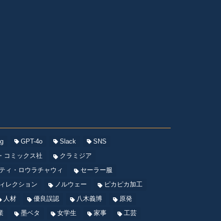
og
GPT-4o
Slack
SNS
・コミックス社
クラミジア
ティ・ロウラチャウィ
セーラー服
ィレクション
ノルウェー
ピカピカ加工
人材
優良誤認
八木義博
原発
業
墨ベタ
女学生
家事
工芸