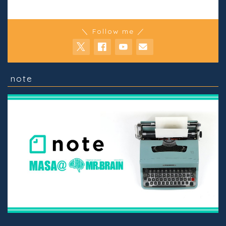
＼ Follow me ／
note