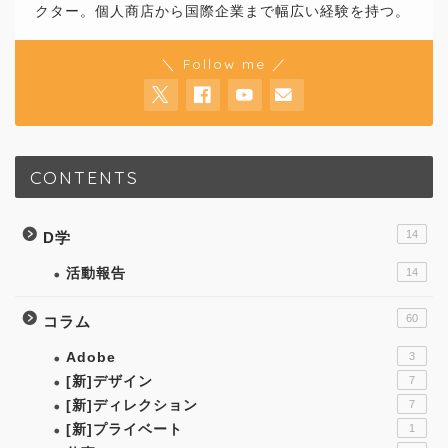
クター。個人商店から国際企業まで幅広い経験を持つ。
＼ Follow me ／
CONTENTS
14
D学
活動報告
14
60
コラム
Adobe
3
[新]デザイン
7
[新]ディレクション
7
[新]プライベート
1