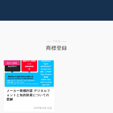
コラム
技術情報
Youtube
実績紹介
グッズ販売
個人活動
― TAG ―
商標登録
役立つ情報
メーカー商標許諾 デジタルフ
ォントと知的財産についての
図解
2019年4月14日