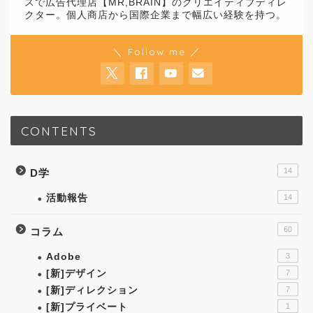
スで広告代理店【MR,BRAIN】のクリエイティブディレ
クター。個人商店から国際企業まで幅広い経験を持つ。
＼ Follow me ／
CONTENTS
14
D学
活動報告
14
60
コラム
Adobe
3
[新]デザイン
7
[新]ディレクション
7
[新]プライベート
1