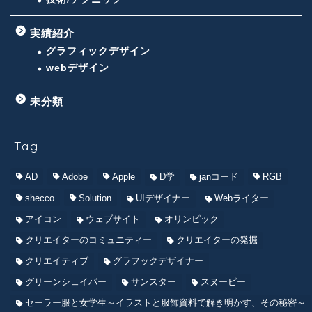
実績紹介
グラフィックデザイン
webデザイン
未分類
Tag
AD
Adobe
Apple
D学
janコード
RGB
shecco
Solution
UIデザイナー
Webライター
アイコン
ウェブサイト
オリンピック
クリエイターのコミュニティー
クリエイターの発掘
クリエイティブ
グラフックデザイナー
グリーンシェイパー
サンスター
スヌーピー
セーラー服と女学生～イラストと服飾資料で解き明かす、その秘密～