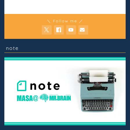
＼ Follow me ／
note