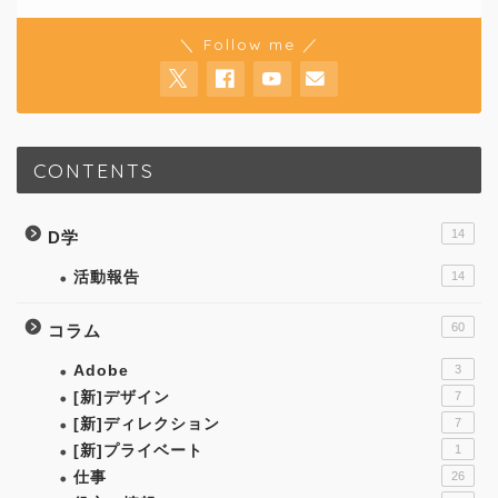
＼ Follow me ／
CONTENTS
14
D学
活動報告
14
60
コラム
Adobe
3
[新]デザイン
7
[新]ディレクション
7
[新]プライベート
1
仕事
26