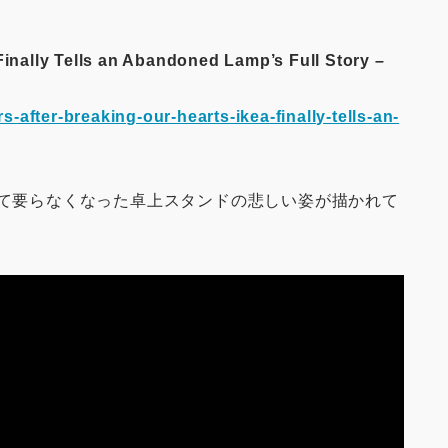
Finally Tells an Abandoned Lamp’s Full Story –
after-breaking-our-hearts-ikea-finally-tells-an-
れて要らなくなった卓上スタンドの悲しい姿が描かれて