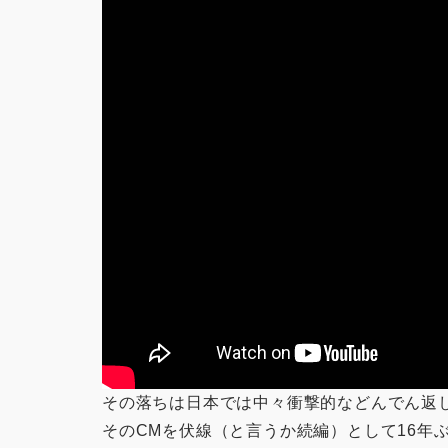
その落ちは日本では中々衝撃的などんでん返
そのCMを伏線（と言うか続編）として16年