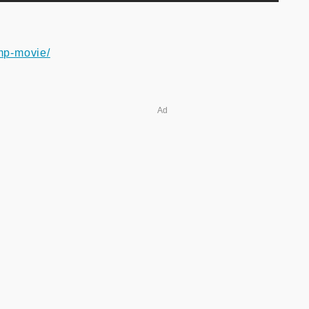
mp-movie/
Ad