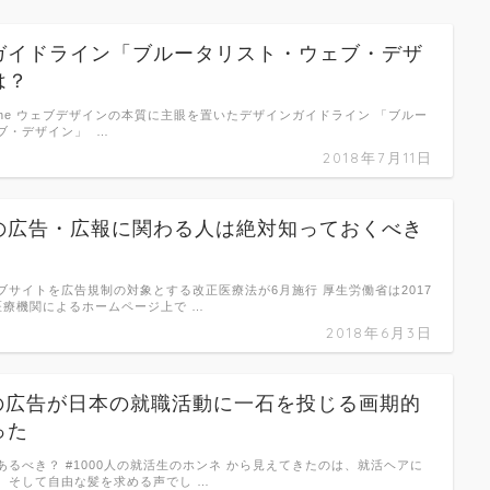
ガイドライン「ブルータリスト・ウェブ・デザ
は？
zine ウェブデザインの本質に主眼を置いたデザインガイドライン 「ブルー
ブ・デザイン」 …
2018年7月11日
の広告・広報に関わる人は絶対知っておくべき
ブサイトを広告規制の対象とする改正医療法が6月施行 厚生労働省は2017
医療機関によるホームページ上で …
2018年6月3日
neの広告が日本の就職活動に一石を投じる画期的
った
あるべき？ #1000人の就活生のホンネ から見えてきたのは、就活ヘアに
、そして自由な髪を求める声でし …