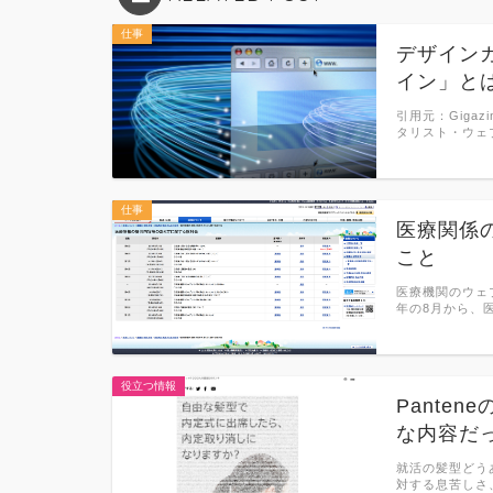
仕事
デザイン
イン」と
引用元：Giga
タリスト・ウェ
仕事
医療関係
こと
医療機関のウェ
年の8月から、
役立つ情報
Pante
な内容だ
就活の髪型どう
対する息苦しさ