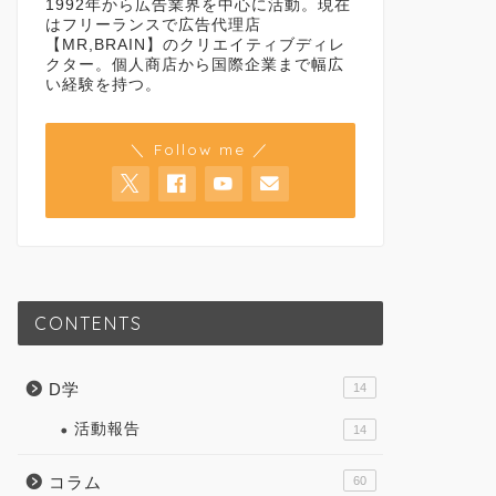
1992年から広告業界を中心に活動。現在
はフリーランスで広告代理店
【MR,BRAIN】のクリエイティブディレ
クター。個人商店から国際企業まで幅広
い経験を持つ。
＼ Follow me ／
CONTENTS
D学
14
活動報告
14
コラム
60