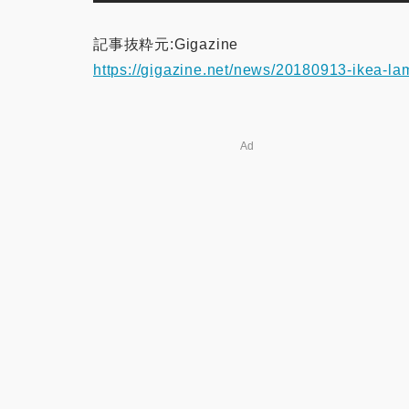
記事抜粋元:Gigazine
https://gigazine.net/news/20180913-ikea-la
Ad