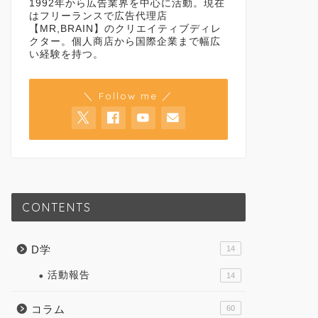
1992年から広告業界を中心に活動。現在
はフリーランスで広告代理店
【MR,BRAIN】のクリエイティブディレ
クター。個人商店から国際企業まで幅広
い経験を持つ。
＼ Follow me ／
CONTENTS
D学
14
活動報告
14
コラム
60