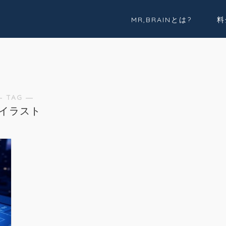
MR,BRAINとは?
料
実績紹介
Youtube
― TAG ―
Iイラスト