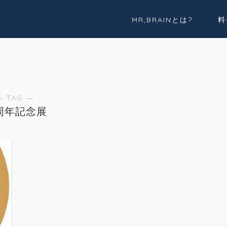
MR,BRAINとは?
料
実績紹介
Youtube
― TAG ―
0周年記念展