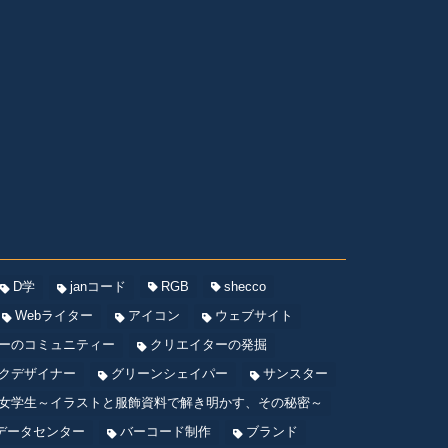
D学
janコード
RGB
shecco
Webライター
アイコン
ウェブサイト
ーのコミュニティー
クリエイターの発掘
クデザイナー
グリーンシェイパー
サンスター
女学生～イラストと服飾資料で解き明かす、その秘密～
データセンター
バーコード制作
ブランド