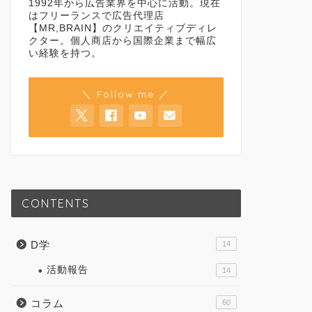
1992年から広告業界を中心に活動。現在
はフリーランスで広告代理店
【MR,BRAIN】のクリエイティブディレ
クター。個人商店から国際企業まで幅広
い経験を持つ。
＼ Follow me ／
CONTENTS
D学
14
活動報告
14
コラム
60