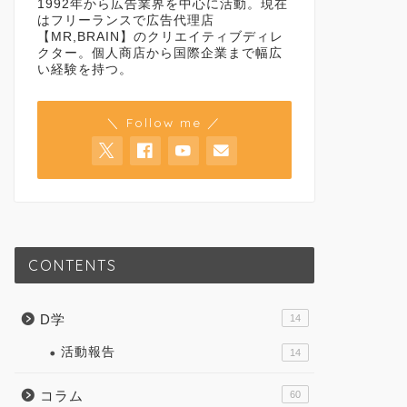
1992年から広告業界を中心に活動。現在
はフリーランスで広告代理店
【MR,BRAIN】のクリエイティブディレ
クター。個人商店から国際企業まで幅広
い経験を持つ。
＼ Follow me ／
CONTENTS
D学
14
活動報告
14
コラム
60