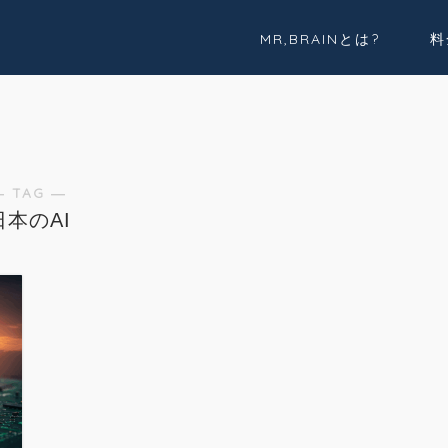
MR,BRAINとは?
料
実績紹介
Youtube
― TAG ―
日本のAI