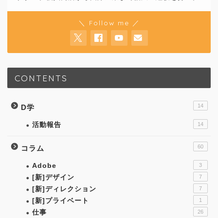
＼ Follow me ／
CONTENTS
14
D学
活動報告
14
60
コラム
Adobe
3
[新]デザイン
7
[新]ディレクション
7
[新]プライベート
1
仕事
26