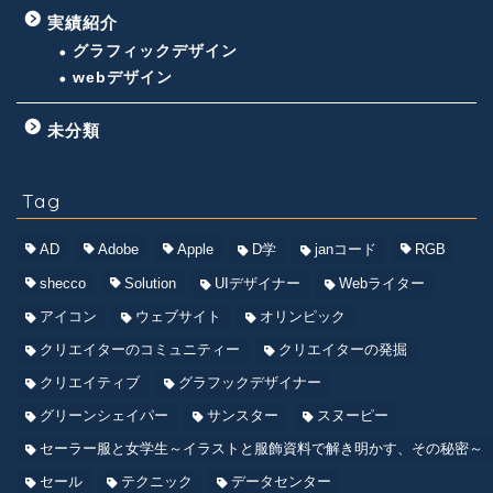
実績紹介
グラフィックデザイン
webデザイン
未分類
Tag
AD
Adobe
Apple
D学
janコード
RGB
shecco
Solution
UIデザイナー
Webライター
アイコン
ウェブサイト
オリンピック
クリエイターのコミュニティー
クリエイターの発掘
クリエイティブ
グラフックデザイナー
グリーンシェイパー
サンスター
スヌーピー
セーラー服と女学生～イラストと服飾資料で解き明かす、その秘密～
セール
テクニック
データセンター