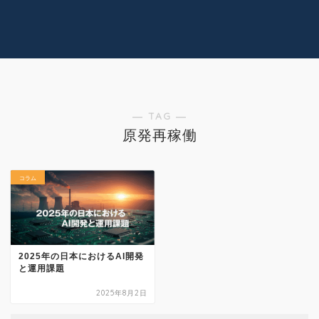
コラム
技術情報
Youtube
実績紹介
グッズ販売
個人活動
― TAG ―
原発再稼働
コラム
2025年の日本におけるAI開発
と運用課題
2025年8月2日