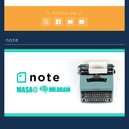
＼ Follow me ／
note