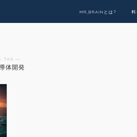
MR,BRAINとは?
料
実績紹介
Youtube
― TAG ―
導体開発