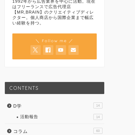
1992年から広告業界を中心に活動。現在
はフリーランスで広告代理店
【MR,BRAIN】のクリエイティブディレ
クター。個人商店から国際企業まで幅広
い経験を持つ。
＼ Follow me ／
CONTENTS
D学
14
活動報告
14
コラム
60