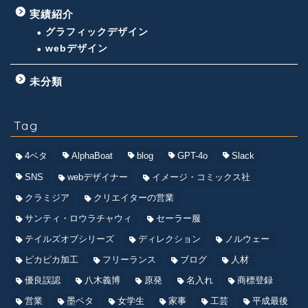
実績紹介
グラフィックデザイン
webデザイン
未分類
Tag
4ベタ
AlphaBoat
blog
GPT-4o
Slack
SNS
webデザイナー
イメージ・コミックス社
クラミジア
クリエイターの営業
サンティ・ロウラチャウィ
セーラー服
テイルズオブシリーズ
ディレクション
ノルウェー
ピカピカ加工
フリーランス
ブログ
人材
優良誤認
八木義博
原発
名入れ
商標登録
営業
墨ベタ
女学生
家事
工芸
平成最後