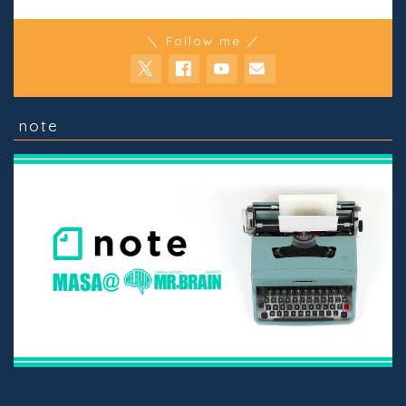
＼ Follow me ／
note