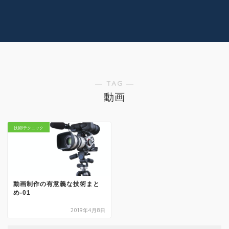
コラム
技術情報
Youtube
実績紹介
グッズ販売
個人活動
― TAG ―
動画
技術/テクニック
動画制作の有意義な技術まと
め-01
2019年4月8日