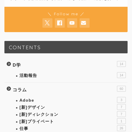
＼ Follow me ／
CONTENTS
14
D学
活動報告
14
60
コラム
Adobe
3
[新]デザイン
7
[新]ディレクション
7
[新]プライベート
1
仕事
26