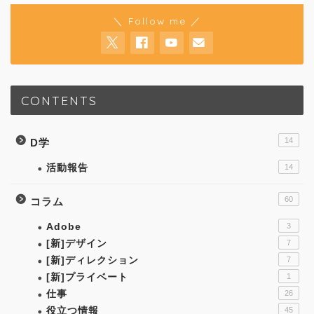
＼ Follow me ／
CONTENTS
14
D学
活動報告
14
60
コラム
Adobe
3
[新]デザイン
7
[新]ディレクション
7
[新]プライベート
1
仕事
26
役立つ情報
45