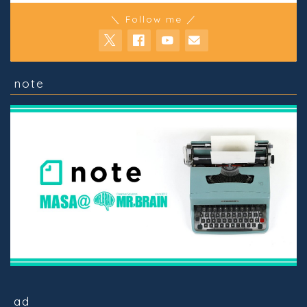
＼ Follow me ／
note
ad