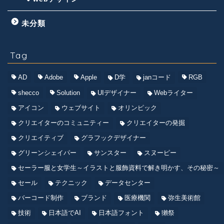
未分類
Tag
AD
Adobe
Apple
D学
janコード
RGB
shecco
Solution
UIデザイナー
Webライター
アイコン
ウェブサイト
オリンピック
クリエイターのコミュニティー
クリエイターの発掘
クリエイティブ
グラフックデザイナー
グリーンシェイパー
サンスター
スヌーピー
セーラー服と女学生～イラストと服飾資料で解き明かす、その秘密～
セール
テクニック
データセンター
バーコード制作
ブランド
医療機関
弥生美術館
技術
日本語でAI
日本語フォント
獺祭