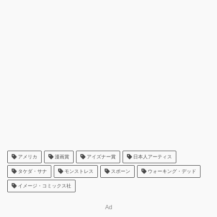
アメリカ
漫画賞
アイズナー賞
日本人アーティス
タケダ・サナ
モンストレス
スポーン
ウォーキング・デッド
イメージ・コミックス社
Ad