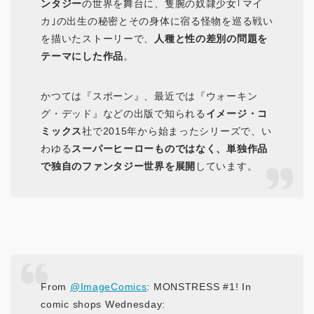
ンタジー
の世界を舞台に、隻腕の奴隷少女｢マイ
カ｣の出生の秘密とその身体に宿る怪物を巡る戦い
を描いたストーリーで、
人種と性の差別の問題を
テーマにした作品
。
かつては『スポーン』、最近では『ウォーキン
グ・デッド』などの出版で知られる
イメージ・コ
ミックス
社で2015年から始まったシリーズで、い
わゆる
スーパーヒーローものではなく、単独作品
で独自のファンタジー世界を展開
しています。
From
@ImageComics
: MONSTRESS #1! In
comic shops Wednesday: