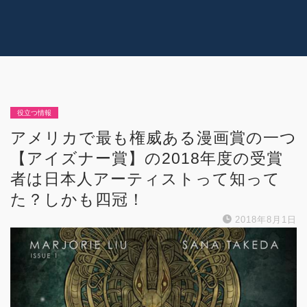
コラム
技術情報
Youtube
実績紹介
グッズ販売
個人活動
役立つ情報
アメリカで最も権威ある漫画賞の一つ
【アイズナー賞】の2018年度の受賞
者は日本人アーティストって知って
た？しかも四冠！
2018年8月1日