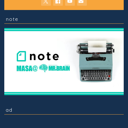
note
ad