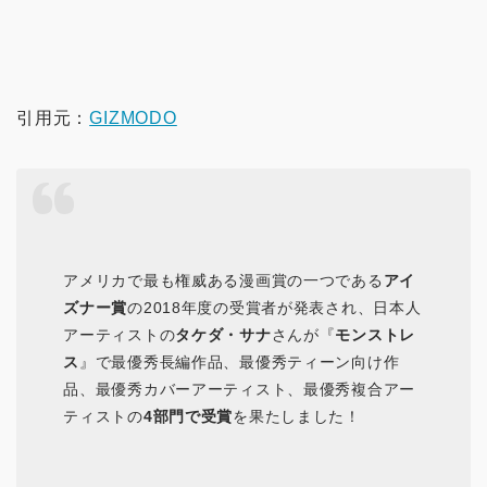
引用元：
GIZMODO
アメリカで最も権威ある漫画賞の一つである
アイ
ズナー賞
の2018年度の受賞者が発表され、日本人
アーティストの
タケダ・サナ
さんが『
モンストレ
ス
』で最優秀長編作品、最優秀ティーン向け作
品、最優秀カバーアーティスト、最優秀複合アー
ティストの
4部門で受賞
を果たしました！