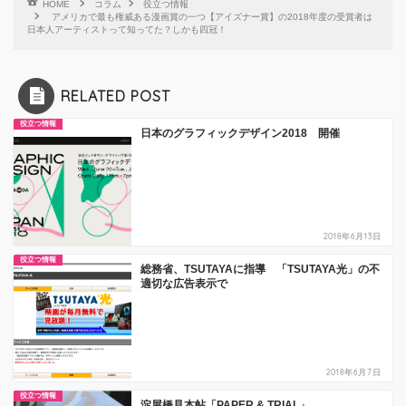
HOME
コラム
役立つ情報
アメリカで最も権威ある漫画賞の一つ【アイズナー賞】の2018年度の受賞者は
日本人アーティストって知ってた？しかも四冠！
RELATED POST
役立つ情報
日本のグラフィックデザイン2018 開催
2018年6月13日
役立つ情報
総務省、TSUTAYAに指導 「TSUTAYA光」の不
適切な広告表示で
2018年6月7日
役立つ情報
淀屋橋見本帖「PAPER & TRIAL」